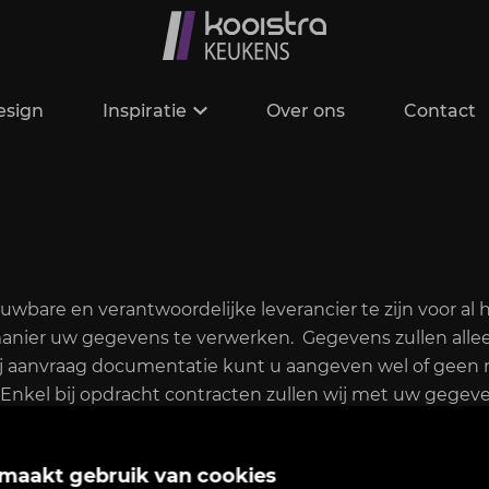
esign
Inspiratie
Over ons
Contact
bare en verantwoordelijke leverancier te zijn voor al h
nier uw gegevens te verwerken. Gegevens zullen allee
Bij aanvraag documentatie kunt u aangeven wel of geen
 Enkel bij opdracht contracten zullen wij met uw geg
 keuken worden uw gegevens 7 jaar bewaard. U tekent hie
ens langer mogen bewaren.
 maakt gebruik van cookies