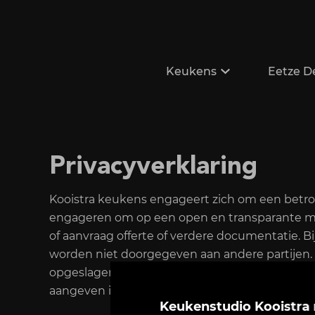
Keukens
Eetze D
Privacyverklaring
Kooistra keukens engageert zich om een betrouw
engageren om op een open en transparante ma
of aanvraag offerte of verdere documentatie. 
worden niet doorgegeven aan andere partijen.
opgeslagen voor eigen gebruik. Na installatie
aangeven i.v.m. service etc. dat wij uw gegev
Keukenstudio Kooistra